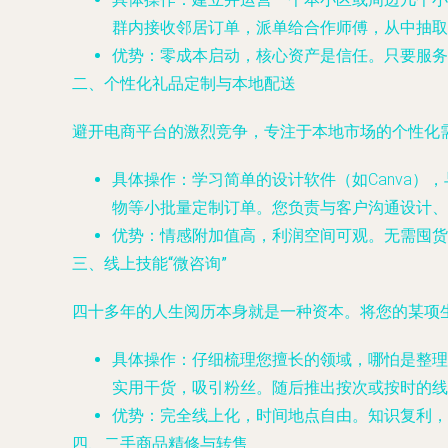
群内接收邻居订单，派单给合作师傅，从中抽取少
优势
：零成本启动，核心资产是信任。只要服务
二、个性化礼品定制与本地配送
避开电商平台的激烈竞争，专注于本地市场的个性化
具体操作
：学习简单的设计软件（如Canva
物等小批量定制订单。您负责与客户沟通设计、
优势
：情感附加值高，利润空间可观。无需囤货
三、线上技能“微咨询”
四十多年的人生阅历本身就是一种资本。将您的某项
具体操作
：仔细梳理您擅长的领域，哪怕是整理
实用干货，吸引粉丝。随后推出按次或按时的线
优势
：完全线上化，时间地点自由。知识复利，
四、二手商品精修与转售