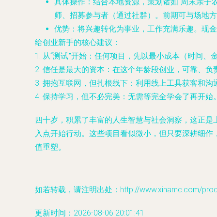
具体操作
：结合本地资源，策划诸如“周末亲子农
师、招募参与者（通过社群）。前期可与场地方
优势
：将兴趣转化为事业，工作充满乐趣。现金
给创业新手的核心建议：
1.
从“测试”开始
：任何项目，先以最小成本（时间、金
2.
信任是最大的资本
：在这个年龄段创业，可靠、负
3.
拥抱互联网，但扎根线下
：利用线上工具获客和沟
4.
保持学习，但不必完美
：无需等完全学会了再开始
四十岁，积累了丰富的人生智慧与社会洞察，这正是上
入点开始行动。这些项目看似微小，但只要深耕细作
值重塑。
如若转载，请注明出处：http://www.xinamc.com/produc
更新时间：2026-08-06 20:01:41