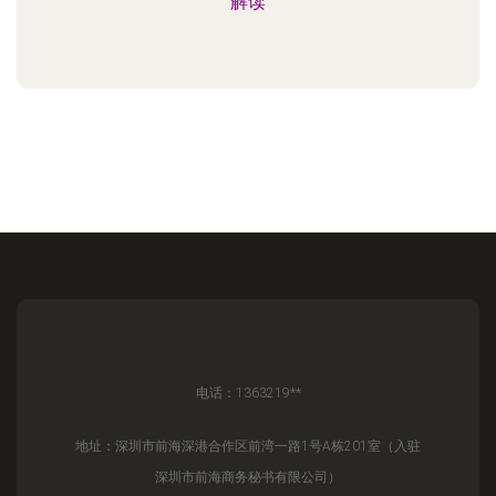
解读
电话：1363219**
地址：深圳市前海深港合作区前湾一路1号A栋201室（入驻
深圳市前海商务秘书有限公司）