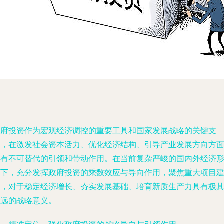
政府投资作为宏观经济调控的重要工具和国家发展战略的关键支
撑，在激发社会资本活力、优化经济结构、引导产业发展方向方
具有不可替代的引领和带动作用。在当前复杂严峻的国内外经济
势下，充分发挥政府投资的乘数效应与导向作用，聚焦重大项目
设，对于稳定经济增长、夯实发展基础、培育新质生产力具有极
深远的战略意义。