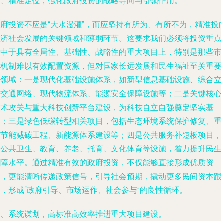
一、精准定位，强化政府投资的战略导向与引领作用。
政府投资不应是“大水漫灌”，而应坚持有所为、有所不为，精准投
经济社会发展的关键领域和薄弱环节。这要求我们必须将投资重
集中于具有全局性、基础性、战略性的重大项目上，特别是那些
场机制难以有效配置资源，但对国家长远发展和民生福祉至关重
的领域：一是现代化基础设施体系，如新型信息基础设施、综合
体交通网络、现代物流体系、能源安全保障设施等；二是关键核
技术攻关与重大科技创新平台建设，为科技自立自强奠定坚实基
础；三是绿色低碳转型相关项目，包括生态环境系统保护修复、
大节能减碳工程、新能源体系建设等；四是公共服务补短板项目
如公共卫生、教育、养老、托育、文化体育等设施，着力提升民
保障水平。通过精准有效的政府投资，不仅能够直接形成优质资
产，更能清晰传递政策信号，引导社会预期，撬动更多民间资本
投，形成“政府引导、市场运作、社会参与”的良性循环。
二、系统谋划，高标准高效率推进重大项目建设。