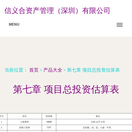
信义合资产管理（深圳）有限公司
MENU
当前位置：
首页
>
产品大全
>
第七章 项目总投资估算表
第七章 项目总投资估算表