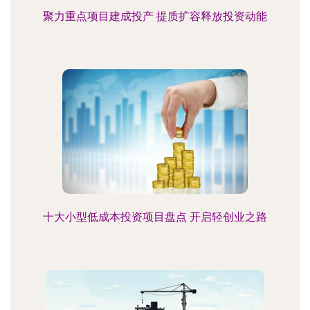
聚力重点项目建成投产 提质扩容释放投资动能
十大小型低成本投资项目盘点 开启轻创业之路