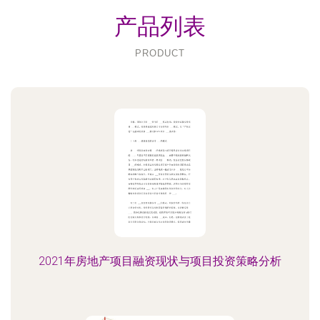
产品列表
PRODUCT
2021年房地产项目融资现状与项目投资策略分析