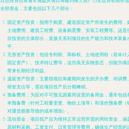
项目总投资估算通常涵盖从项目筹建到竣工投产乃至运营初期所
的全部资金，主要包括以下几个部分：
固定资产投资
：指用于购置、建造固定资产所发生的费用，
土地费用、建筑工程费、设备购置费、安装工程费等。这是
目投资的主体部分，直接关系到项目的生产能力和技术装备
平。
无形资产投资
：包括专利权、商标权、土地使用权（若未计
固定资产）、技术转让费等，这些虽无实物形态，但能为项
带来长期经济利益。
递延资产投资
：主要指项目筹建期间发生的开办费、培训费
研发支出等，需在项目投产后分期摊销。
预备费用
：为应对不可预见因素而设置的备用金，通常包括
本预备费（针对工程量变更、物价上涨等）和涨价预备费（
对通货膨胀导致的成本增加）。
流动资金
：项目投产后为维持正常运营所需的周转资金，涵
原材料采购、工资支付、日常管理等费用，确保生产经营的