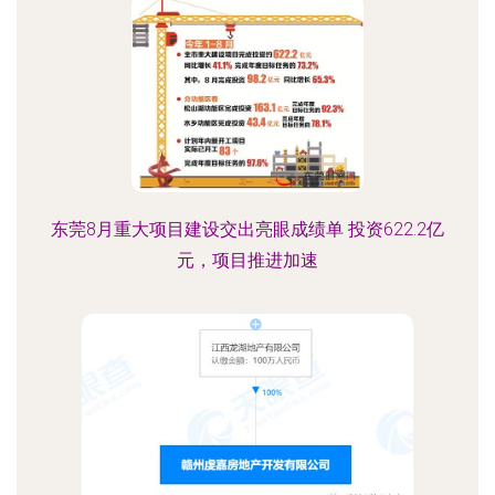
东莞8月重大项目建设交出亮眼成绩单 投资622.2亿
元，项目推进加速